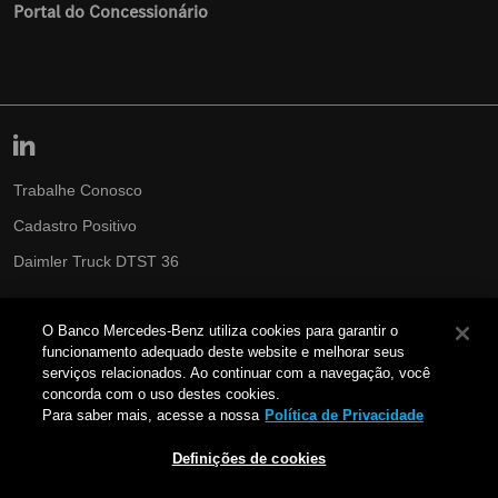
Portal do Concessionário
Trabalhe Conosco
Cadastro Positivo
Daimler Truck DTST 36
Governança & Compliance
O Banco Mercedes-Benz utiliza cookies para garantir o
Política de Cookies
funcionamento adequado deste website e melhorar seus
serviços relacionados. Ao continuar com a navegação, você
Portabilidade
concorda com o uso destes cookies.
Para saber mais, acesse a nossa
Política de Privacidade
Política de Segurança Cibernética
Privacidade e Proteção de Dados
Definições de cookies
Proteja seus dados