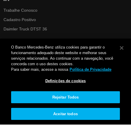
Trabalhe Conosco
Cadastro Positivo
Daimler Truck DTST 36
Governança & Compliance
O Banco Mercedes-Benz utiliza cookies para garantir o
Política de Cookies
funcionamento adequado deste website e melhorar seus
serviços relacionados. Ao continuar com a navegação, você
Portabilidade
concorda com o uso destes cookies.
Para saber mais, acesse a nossa
Política de Privacidade
Política de Segurança Cibernética
Privacidade e Proteção de Dados
Definições de cookies
Proteja seus dados
Rejeitar Todos
Relatório Igualdade Salarial
Responsabilidade Socioambiental
Aceitar todos
Segurança da Informação