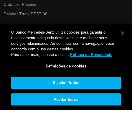
Cadastro Positivo
Daimler Truck DTST 36
Governança & Compliance
O Banco Mercedes-Benz utiliza cookies para garantir o
Política de Cookies
funcionamento adequado deste website e melhorar seus
serviços relacionados. Ao continuar com a navegação, você
Portabilidade
concorda com o uso destes cookies.
Para saber mais, acesse a nossa
Política de Privacidade
Política de Segurança Cibernética
Privacidade e Proteção de Dados
Definições de cookies
Proteja seus dados
Rejeitar Todos
Relatório Igualdade Salarial
Responsabilidade Socioambiental
Aceitar todos
Segurança da Informação